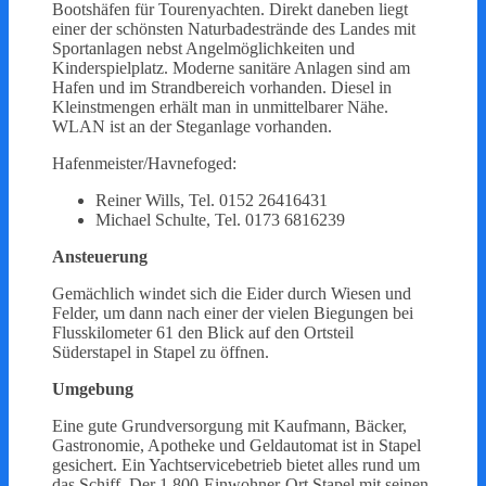
Bootshäfen für Tourenyachten. Direkt daneben liegt
einer der schönsten Naturbadestrände des Landes mit
Sportanlagen nebst Angelmöglichkeiten und
Kinderspielplatz. Moderne sanitäre Anlagen sind am
Hafen und im Strandbereich vorhanden. Diesel in
Kleinstmengen erhält man in unmittelbarer Nähe.
WLAN ist an der Steganlage vorhanden.
Hafenmeister/Havnefoged:
Reiner Wills, Tel. 0152 26416431
Michael Schulte, Tel. 0173 6816239
Ansteuerung
Gemächlich windet sich die Eider durch Wiesen und
Felder, um dann nach einer der vielen Biegungen bei
Flusskilometer 61 den Blick auf den Ortsteil
Süderstapel in Stapel zu öffnen.
Umgebung
Eine gute Grundversorgung mit Kaufmann, Bäcker,
Gastronomie, Apotheke und Geldautomat ist in Stapel
gesichert. Ein Yachtservicebetrieb bietet alles rund um
das Schiff. Der 1.800-Einwohner-Ort Stapel mit seinen