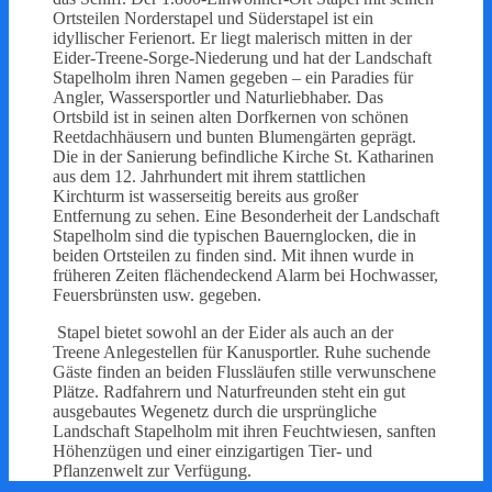
Ortsteilen Norderstapel und Süderstapel ist ein
idyllischer Ferienort. Er liegt malerisch mitten in der
Eider-Treene-Sorge-Niederung und hat der Landschaft
Stapelholm ihren Namen gegeben – ein Paradies für
Angler, Wassersportler und Naturliebhaber. Das
Ortsbild ist in seinen alten Dorfkernen von schönen
Reetdachhäusern und bunten Blumengärten geprägt.
Die in der Sanierung befindliche Kirche St. Katharinen
aus dem 12. Jahrhundert mit ihrem stattlichen
Kirchturm ist wasserseitig bereits aus großer
Entfernung zu sehen. Eine Besonderheit der Landschaft
Stapelholm sind die typischen Bauernglocken, die in
beiden Ortsteilen zu finden sind. Mit ihnen wurde in
früheren Zeiten flächendeckend Alarm bei Hochwasser,
Feuersbrünsten usw. gegeben.
Stapel bietet sowohl an der Eider als auch an der
Treene Anlegestellen für Kanusportler. Ruhe suchende
Gäste finden an beiden Flussläufen stille verwunschene
Plätze. Radfahrern und Naturfreunden steht ein gut
ausgebautes Wegenetz durch die ursprüngliche
Landschaft Stapelholm mit ihren Feuchtwiesen, sanften
Höhenzügen und einer einzigartigen Tier- und
Pflanzenwelt zur Verfügung.