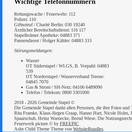
Wichtige Telefonnummern
Rettungswache / Feuerwehr: 112
Polizei: 110
Giftnotruf / Charité Berlin: 030 19240
Ärztlicher Bereitschaftsdienst: 116 117
Stapelholmer Apotheke: 04883 371
Pannendienst / Holger Kähler: 04883 333
Störungsmeldungen:
Wasser
OT Süderstapel / WLGS, B. Vorpahl: 04883
539
OT Norderstapel / Wasserverband Treene:
04845 7070
Gas & Strom / SH-Netz: 04106 6489090
Telefon / Telekom: 0800 3301000
2018 - 2026 Gemeinde Stapel ©
Die Gemeinde Stapel dankt allen Personen, die ihre Fotos und T
Rita Framke, Klaus-Jürgen Graap, Hanno Hart, Nicole Holm, Jö
Spaarschuh, Heinz Warnecke, Bernd Wiese. Die Nutzungsrechte 
Feuerwerk picture © by
FREEPIC
Ashe Child Theme Theme von
WebsiteBundles
.